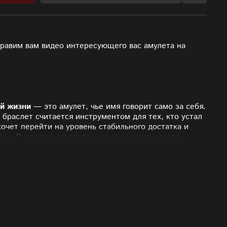
правим вам видео интересующего вас амулета на
й жизни
— это амулет, чье имя говорит само за себя.
 браслет считается инструментом для тех, кто устал
хочет перейти на уровень стабильного достатка и
зни. В отличие от других «денежных» амулетов,
мфортная жизнь направлено не на разовый куш, а на
а. Амулет помогает не только заработать, но и
щая капитал в комфортную среду: уютный дом,
жность путешествовать.
бусинах отвечают за «заземление» и связь с
е — за спокойствие. Живые амулеты помогают
и выйти из состояния «выгорания». Данные бусины
и благополучную трансформацию. Если в вашей жизни