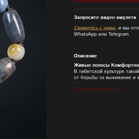
Запросите видео амулета
Свяжитесь
с нами
, и мы от
WhatsApp или Telegram
Описание
Живые полосы Комфортно
В тибетской культуре такой
от борьбы за выживание и 
благополучия всех сфер жи
Показать полностью
действие природной Дзи Ко
создание стабильного поток
сохранить нажитое, превра
качественные вещи, возмо
Коричневые слои на живых 
реальностью, а сине-серы
пережить затяжной стресс 
символизируют «переход» 