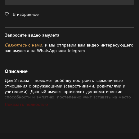
В избранное
Запросите видео амулета
Свяжитесь
с нами
, и мы отправим вам видео интересующего
вас амулета на WhatsApp или Telegram
Описание
Дзи 2 глаза
– поможет ребёнку построить гармоничные
отношения с окружающими (сверстниками, родителями и
учителями). Данный амулет проявляет дипломатические
способности и эмпатию, постепенно учит вставать на место
оппонента, подбирать корректные доводы. С данным
Показать полностью
амулетом у ребёнка станет много друзей, а в семье будут
царить взаимопонимание и любовь.
Расшифровка браслета:
Лавандовый аметист символизирует гармонию и