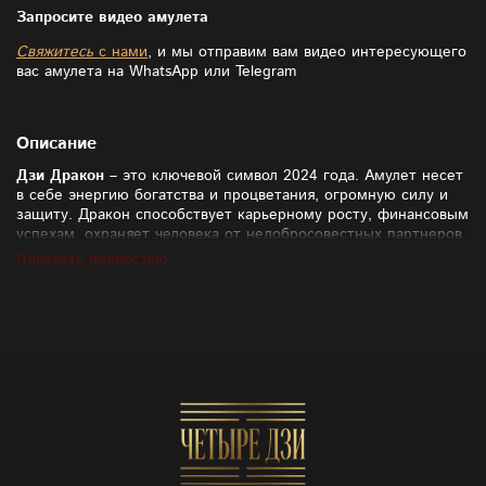
Запросите видео амулета
Свяжитесь
с нами
, и мы отправим вам видео интересующего
вас амулета на WhatsApp или Telegram
Описание
Дзи Дракон
– это ключевой символ 2024 года. Амулет несет
в себе энергию богатства и процветания, огромную силу и
защиту. Дракон способствует карьерному росту, финансовым
успехам, охраняет человека от недобросовестных партнеров,
конкурентов и вообще от негативно настроенных людей.
Показать полностью
Драконы любят копить и охранять свое богатство. Богатство
не обязательно выражается в изобилии денег. Это может
быть творчество или духовные наработки. Дзи Дракон
помогает своему владельцу копить именно то богатство,
которое он пожелает! При этом Дзи Дракон способствует не
только накоплению и расширению – амулет помогает
сохранять, грамотно распоряжаться и приумножать активы.
Это великолепный артефакт для тех, кто стремится быть
лидером, а также для всех, кто просто хочет стать более
уверенным и активным в жизни.