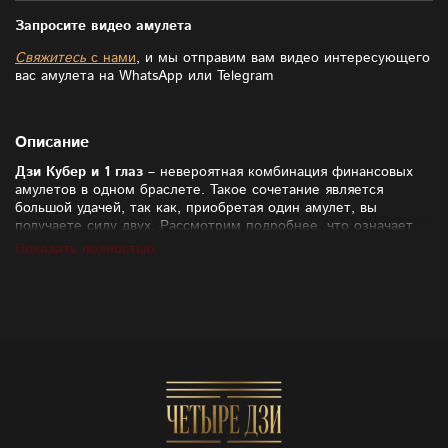
Запросите видео амулета
Свяжитесь
с нами
, и мы отправим вам видео интересующего
вас амулета на WhatsApp или Telegram
Описание
Дзи Кубер и 1 глаз
– невероятная комбинация финансовых
амулетов в одном браслете. Такое сочетание является
большой удачей, так как, приобретая один амулет, вы
получаете силу двух. Рассмотрим подробнее, что означает
данная пиктограмма.
Показать полностью
Дзи Кубер – мощный финансовый амулет. Он помогает
сформировать пассивный доход, выгодно и грамотно
вкладывать деньги, чтобы получать дивиденды. Данный
амулет подойдет человеку, который желает увеличить доход,
при этом работать меньше, постепенно освобождая время на
хобби и любимую семью.
Дзи Кубер выступает популярнейшим талисманом Тибета.
Данный артефакт символизирует бога богатства – Кубера
или Дзамбалу. И предназначен для тех, кто мечтает