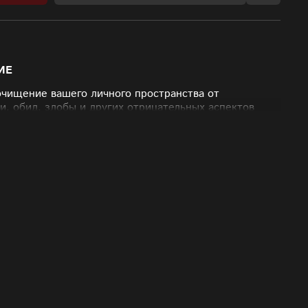
ИЕ
очищение вашего личного пространства от
и, обид, злобы и других отрицательных аспектов
 свечи с травяными и животными компонентами, а
ентами из Тибета. Пламя данных свечей позволит
льных мыслей и программ, привлечет любовь,
ье и изобилие в ваш дом
90₽
ье» — 1.290₽
рование и магнетизм» — 1.290₽
чие» — 1.290₽
ов и завистников» — 1.290₽
ов и препятствий» — 1.290₽
— 2.990₽